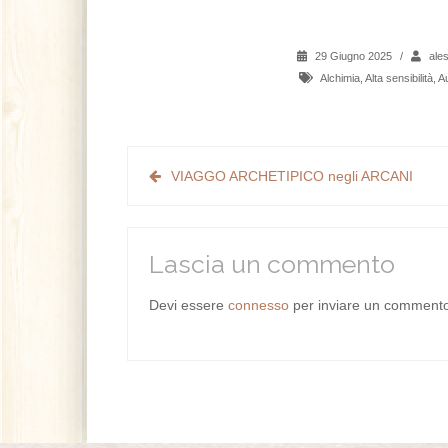
29 Giugno 2025
/
ale
Alchimia
,
Alta sensibilità
,
Au
VIAGGO ARCHETIPICO negli ARCANI
Lascia un commento
Devi essere
connesso
per inviare un comment