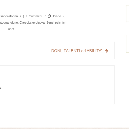
ssandratonna
/
Comment
/
Diario
/
toguarigione
,
Crescita evolutiva
,
Sensi psichici
asdf
DONI, TALENTI ed ABILITA’
o.