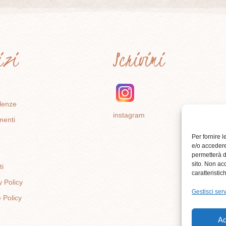
vizi
Scrivimi
lenze
instagram
menti
Per fornire 
e/o accedere
permetterà d
sito. Non ac
ti
caratteristic
y Policy
Gestisci serv
 Policy
Ac