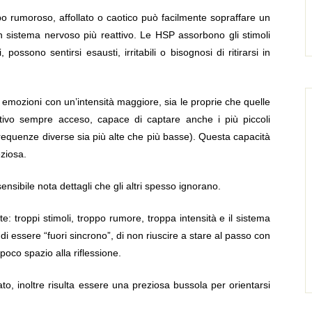
o rumoroso, affollato o caotico può facilmente sopraffare un
i un sistema nervoso più reattivo. Le HSP assorbono gli stimoli
ssono sentirsi esausti, irritabili o bisognosi di ritirarsi in
 emozioni con un’intensità maggiore, sia le proprie che quelle
tivo sempre acceso, capace di captare anche i più piccoli
equenze diverse sia più alte che più basse). Questa capacità
ziosa.
ensibile nota dettagli che gli altri spesso ignorano.
: troppi stimoli, troppo rumore, troppa intensità e il sistema
i essere “fuori sincrono”, di non riuscire a stare al passo con
poco spazio alla riflessione.
nato, inoltre risulta essere una preziosa bussola per orientarsi