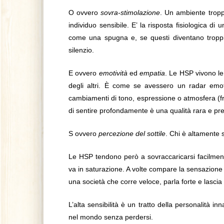
O ovvero
sovra-stimolazione
. Un ambiente tropp
individuo sensibile. E’ la risposta fisiologica d
come una spugna e, se questi diventano troppi, po
silenzio.
E ovvero
emotività
ed
empatia
. Le HSP vivono le
degli altri. È come se avessero un radar emo
cambiamenti di tono, espressione o atmosfera (fr
di sentire profondamente è una qualità rara e pre
S ovvero
percezione del sottile
. Chi è altamente s
Le HSP tendono però a sovraccaricarsi facilmente
va in saturazione. A volte compare la sensazione d
una società che corre veloce, parla forte e lascia 
L’alta sensibilità è un tratto della personalità in
nel mondo senza perdersi.