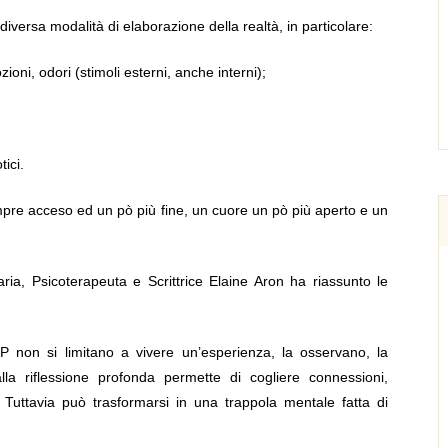
versa modalità di elaborazione della realtà, in particolare:
oni, odori (stimoli esterni, anche interni);
ici.
e acceso ed un pò più fine, un cuore un pò più aperto e un
aria, Psicoterapeuta e Scrittrice Elaine Aron ha riassunto le
P non si limitano a vivere un’esperienza, la osservano, la
la riflessione profonda permette di cogliere connessioni,
i. Tuttavia può trasformarsi in una trappola mentale fatta di