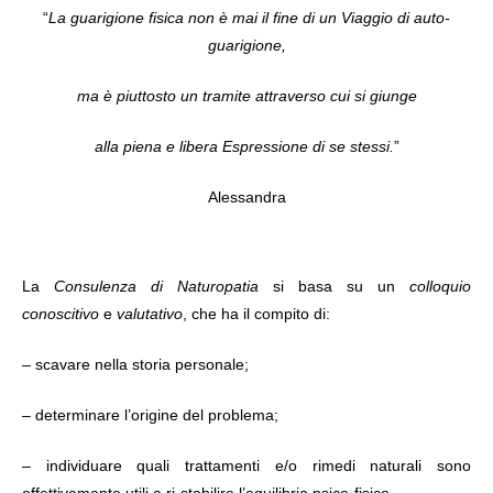
“
La guarigione fisica non è mai il fine di un Viaggio di auto-
guarigione,
ma è piuttosto un tramite attraverso cui si giunge
alla piena e libera Espressione di se stessi.
”
Alessandra
La
Consulenza di Naturopatia
si basa su un
colloquio
conoscitivo
e
valutativo
, che ha il compito di:
– scavare nella storia personale;
– determinare l’origine del problema;
– individuare quali trattamenti e/o rimedi naturali sono
effettivamente utili a ri-stabilire l’equilibrio psico-fisico.