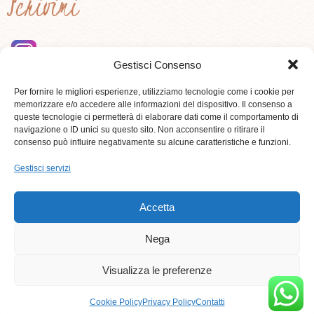
Scrivimi
Gestisci Consenso
instagram
Per fornire le migliori esperienze, utilizziamo tecnologie come i cookie per
memorizzare e/o accedere alle informazioni del dispositivo. Il consenso a
queste tecnologie ci permetterà di elaborare dati come il comportamento di
Contattami
navigazione o ID unici su questo sito. Non acconsentire o ritirare il
consenso può influire negativamente su alcune caratteristiche e funzioni.
Gestisci servizi
3284181528
Accetta
Nega
Visualizza le preferenze
I cookie ci aiutano ad erogare servizi di qualità. Utilizzando i
nostri servizi, l'utente accetta le nostre modalità d'uso dei
Cookie Policy
Privacy Policy
Contatti
© 2018 Alessandra Tonna//Bologna Olistica Comunication www.bolognaolistica.com
cookie.
OK