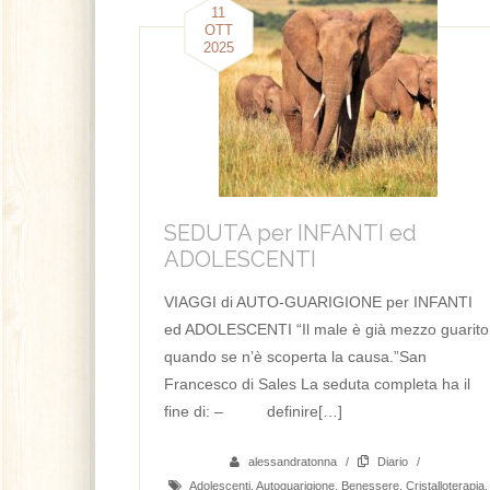
11
OTT
2025
SEDUTA per INFANTI ed
ADOLESCENTI
VIAGGI di AUTO-GUARIGIONE per INFANTI
ed ADOLESCENTI “Il male è già mezzo guarito
quando se n’è scoperta la causa.”San
Francesco di Sales La seduta completa ha il
fine di: – definire[…]
alessandratonna
/
Diario
/
Adolescenti
,
Autoguarigione
,
Benessere
,
Cristalloterapia
,