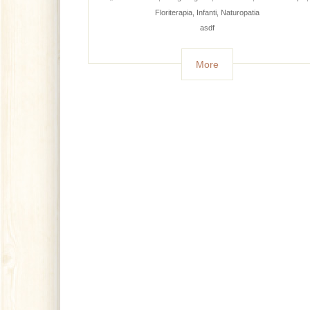
Floriterapia
,
Infanti
,
Naturopatia
asdf
More