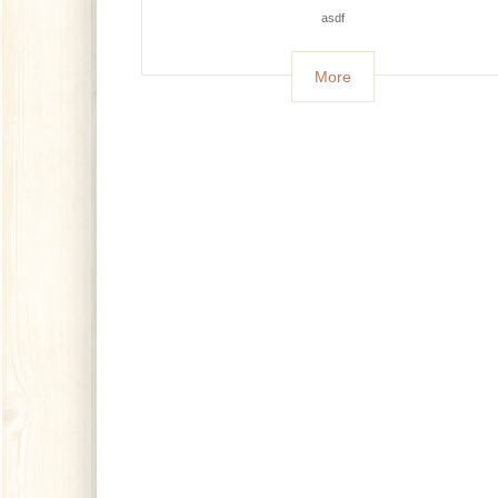
asdf
More