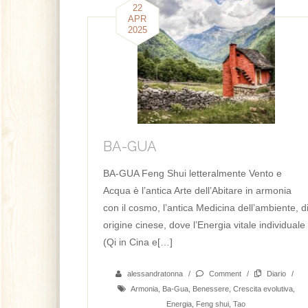
22
APR
2025
BA-GUA
BA-GUA Feng Shui letteralmente Vento e
Acqua è l’antica Arte dell’Abitare in armonia
con il cosmo, l’antica Medicina dell’ambiente, d
origine cinese, dove l’Energia vitale individuale
(Qi in Cina e[…]
alessandratonna
/
Comment
/
Diario
/
Armonia
,
Ba-Gua
,
Benessere
,
Crescita evolutiva
,
Energia
,
Feng shui
,
Tao